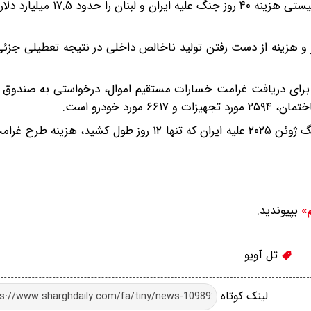
پیشتر این شبکه عبری گزارش داد که وزارت دارایی رژیم صهیونیستی هزینه 
ار و هزینه از دست رفتن تولید ناخالص داخلی در نتیجه تعطیلی جزئی
ادند که حدود ۳۰ هزار صهیونیست برای دریافت غرامت خسارات مستقیم اموال، درخواستی به صن
هفته گذشته، وبگاه اقتصادی «کالکالیست» گزارش داد که جنگ ژوئن ۲۰۲۵ علیه ایران که تنها ۱۲ روز طو
بپیوندید.
م»
تل آویو
لینک کوتاه