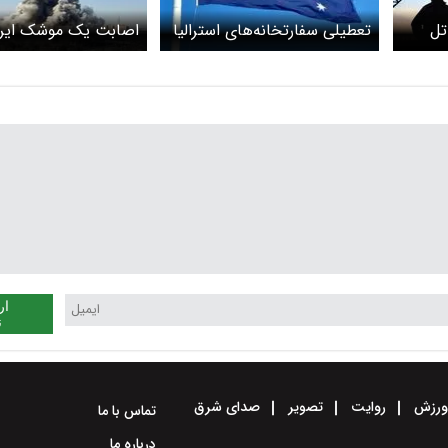
تل
تعطیلی سفارتخانه‌های استرالیا
در ابوظبی و تل‌آویو
نقطه در تل‌آویو
ار
ن
رزش
روایت
تصویر
صدای شرق
تماس با ما
درباره ما