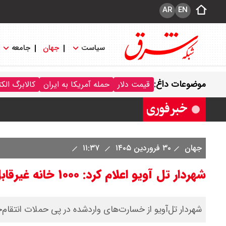
AR
EN
سیاست
جهان
جامعه
ترکیه و عراق، پروژه کاهش وابستگی به ت
موضوعات داغ:
قیمت دلار
حمله آمریکا به ایران
کالابرگ الک
جهان
۳۰ فروردین ۱۴۰۵
۱۱:۳۷
شهردار تل آویو اعلام کرد: ۱۰۰۰ خانه غیرقابل سکونت شد
شهردار تل‌آویو از خسارت‌های واردشده در پی حملات انتقام‌ج