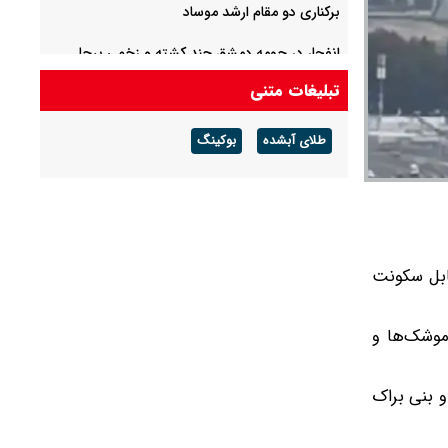
برکناری دو مقام ارشد موساد
انفجار در حومه دمشق چند کشته و زخمی برجا
گذاشت
تبلیغات متنی
آمریکا تحریم‌های جدیدی علیه کوبا اعمال کرد
طلای آبشده
بوکینگ
قابل سکونت
 موشک‌ها و
ن و بنی براک