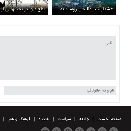
هشدار شدیداللحن روسیه به
قطع برق در بخشهایی از 
تل آویو به دلیل حملات این
آویو ادامه دارد
رژیم به نیروگاه هسته‌ای بوشهر
صفحه نخست
جامعه
سیاست
اقتصاد
فرهنگ و هنر
و