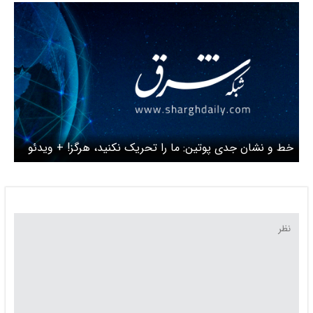
خط و نشان جدی پوتین: ما را تحریک نکنید، هرگز! + ویدئو