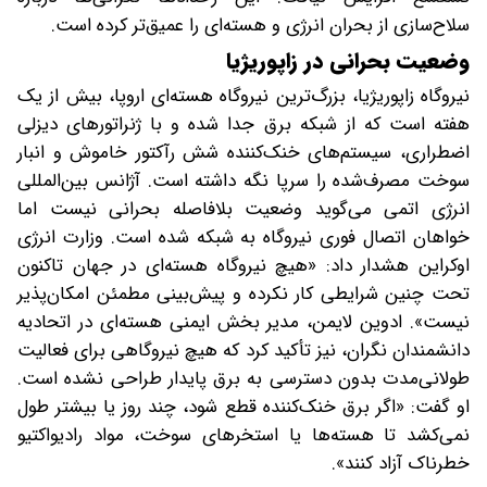
سلاح‌سازی از بحران انرژی و هسته‌ای را عمیق‌تر کرده است.
وضعیت بحرانی در زاپوریژیا
نیروگاه زاپوریژیا، بزرگ‌ترین نیروگاه هسته‌ای اروپا، بیش از یک
هفته است که از شبکه برق جدا شده و با ژنراتورهای دیزلی
اضطراری، سیستم‌های خنک‌کننده شش رآکتور خاموش و انبار
سوخت مصرف‌شده را سرپا نگه داشته است. آژانس بین‌المللی
انرژی اتمی می‌گوید وضعیت بلافاصله بحرانی نیست اما
خواهان اتصال فوری نیروگاه به شبکه شده است. وزارت انرژی
اوکراین هشدار داد: «هیچ نیروگاه هسته‌ای در جهان تاکنون
تحت چنین شرایطی کار نکرده و پیش‌بینی مطمئن امکان‌پذیر
نیست». ادوین لایمن، مدیر بخش ایمنی هسته‌ای در اتحادیه
دانشمندان نگران، نیز تأکید کرد که هیچ نیروگاهی برای فعالیت
طولانی‌مدت بدون دسترسی به برق پایدار طراحی نشده است.
او گفت: «اگر برق خنک‌کننده قطع شود، چند روز یا بیشتر طول
نمی‌کشد تا هسته‌ها یا استخرهای سوخت، مواد رادیواکتیو
خطرناک آزاد کنند».