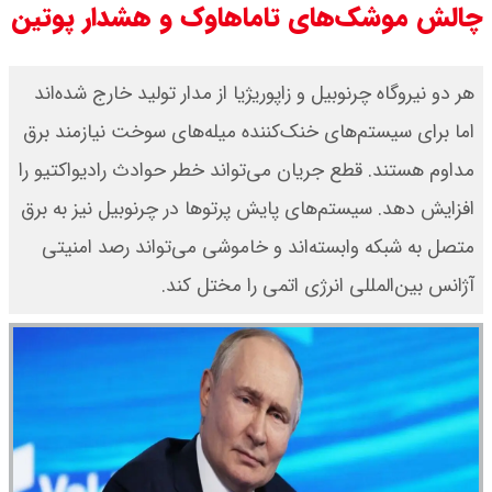
چالش موشک‌های تاماهاوک و هشدار پوتین
جزئیات عرضه اولیه احیا در فرابورس
هر دو نیروگاه چرنوبیل و زاپوریژیا از مدار تولید خارج شده‌اند
اعلام شد
اما برای سیستم‌های خنک‌کننده میله‌های سوخت نیازمند برق
قیمت بیت کوین،تتر و اتریوم امروز
مداوم هستند. قطع جریان می‌تواند خطر حوادث رادیواکتیو را
جمعه ۱۶ مرداد۱۴۰۵ / قیمت بیت
افزایش دهد. سیستم‌های پایش پرتوها در چرنوبیل نیز به برق
کوین چند؟ + جدول
متصل به شبکه وابسته‌اند و خاموشی می‌تواند رصد امنیتی
آژانس بین‌المللی انرژی اتمی را مختل کند.