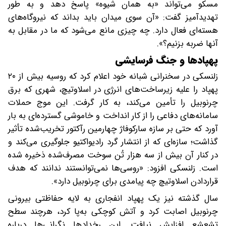
مسکو می‌تواند «به همان شیوه» پاسخ دهد و به‌ طور
تهدیدآمیز گفت: «آن سوی میدان باید بداند که نیروگاه‌های
هسته‌ای فعال دارد. چه چیزی مانع می‌شود که ما در مقابل به
آنها ضربه بزنیم؟».
پهپادها و جنگ فرسایشی
زلنسکی در سخنرانی شبانه خود اعلام کرد که روسیه بیش از ۲۰
پهپاد را علیه زیرساخت‌های انرژی در اسلاوتیچ، شهری که برق
چرنوبیل را تأمین می‌کند، به‌ کار گرفت. این موج حملات
سامانه‌های دفاعی را از کار انداخت و خاموشی گسترده‌ای به بار
آورد که حتی بر سازه سارکوفاژ چهارمین رآکتور تخریب‌شده تأثیر
گذاشت؛ سازه‌ای که از انتشار گرد رادیواکتیو جلوگیری می‌کند و
در کنار آن بیش از سه‌ هزار تُن سوخت مصرف‌شده ذخیره شده
است. زلنسکی افزود: «روسی‌ها نمی‌توانستند ندانند که هدف
قراردادن اسلاوتیچ چه پیامدی برای چرنوبیل دارد».
سال گذشته نیز یک پهپاد انفجاری به لایه حفاظتی بیرونی
چرنوبیل اصابت کرد و آتش کوچکی به‌پا کرد، هرچند سطح
تشعشع افزایش نیافت. این رخدادها نگرانی‌ها درباره