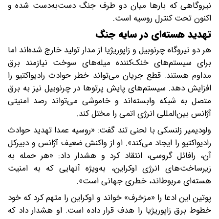
نیروگاهی که بارها میان دو طرف جنگ دست‌به‌دست شده و
اکنون تحت کنترل روسیه است.
تهدید هسته‌ای در سایه جنگ
هر دو نیروگاه چرنوبیل و زاپوریژیا از مدار تولید خارج شده‌اند اما
برای سیستم‌های خنک‌کننده میله‌های سوخت نیازمند برق
مداوم هستند. قطع جریان می‌تواند خطر حوادث رادیواکتیو را
افزایش دهد. سیستم‌های پایش پرتوها در چرنوبیل نیز به برق
متصل به شبکه وابسته‌اند و خاموشی می‌تواند رصد امنیتی
آژانس بین‌المللی انرژی اتمی را مختل کند.
ولودیمیر زلنسکی با لحنی تند گفت: «روسیه عمدا تهدید حوادث
رادیواکتیو را ایجاد می‌کند». او از واکنش ضعیف آژانس و دبیرکل
آن، رافائل گروسی، انتقاد کرد و هشدار داد: «هر حمله به
زیرساخت‌های انرژی اوکراین، به‌ویژه آنهایی که به امنیت
هسته‌ای مربوط‌اند، خطری جهانی است».
پوتین این ادعا را «مزخرف» خواند و اوکراین را متهم کرد که خود
خطوط برق زاپوریژیا را هدف قرار داده است. او هشدار داد که