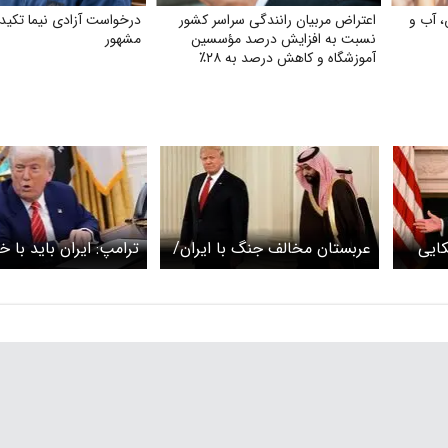
، آب و
اعتراض مربیان رانندگی سراسر کشور
درخواست آزادی نیما تکیدو
نسبت به افزایش درصد مؤسسین
مشهور
آموزشگاه و کاهش درصد به ۲۸٪
کایی
عربستان مخالف جنگ با ایران/
ترامپ: ایران باید با خ
دو،
گاردین: بن سلمان احتمالا به
جنگ موافقت کند! +
ند
ترامپ اعلام خواهد کرد