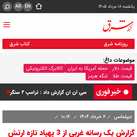
AR
EN
یکشنبه ۱۸ مرداد ۱۴۰۵
روزنامه شرق
کتاب شرق
موضوعات داغ:
ورزشگاه آزادی به نیم فصل اول لیگ
قیمت دلار
حمله آمریکا به ایران
کالابرگ الکترونیکی
قیمت طلا
تنگه هرمز
برتر می رسد ؟
سی ان ان گزارش داد : ترامپ ۲ سنگر
سنتی جمهوری‌خواهان را از دست می
دیپلماسی
۶ خرداد ۱۴۰۴
۱۰:۱۶
دهد؟
گزارش یک رسانه غربی از 3 پهپاد تازه ارتش
بنزین برای دولت چقدر تمام می شود؟