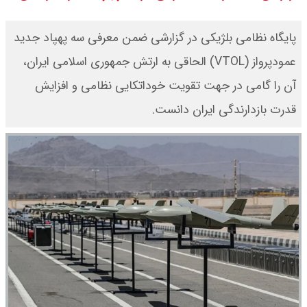
یک ادعا: برخی مالکان اجاره بها را ۶۰
پایگاه نظامی بلژیکی در گزارشی ضمن معرفی سه پهپاد جدید
درصد افزایش می دهند
عمودپرواز (VTOL) الحاقی به ارتش جمهوری اسلامی ایران،
آن را گامی در جهت تقویت خوداتکایی نظامی و افزایش
رهبر انقلاب با مسعود پزشکیان دیدار
قدرت بازدارندگی ایران دانست.
کرد / درباره مشکلات کشور و تعامل
اقتصادی با طرفهای خارجی گفتگو شد