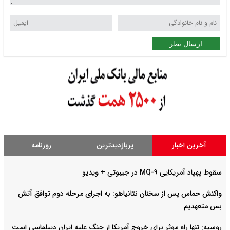
ارسال نظر
آخرین اخبار
پربازدیدترین
روزنامه
سقوط پهپاد آمریکایی MQ-۹ در جیبوتی + ویدیو
واکنش حماس پس از سخنان نتانیاهو: به اجرای مرحله دوم توافق آتش
بس متعهدیم
روسیه: تنها راه موثر برای خروج آمریکا از جنگ علیه ایران دیپلماسی است