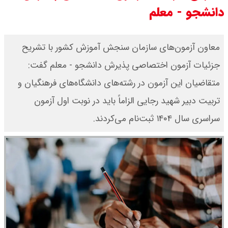
دانشجو - معلم
بنزین برای دولت چقدر تمام می شود؟
یک ادعا: برخی مالکان اجاره بها را ۶۰
معاون آزمون‌های سازمان سنجش آموزش کشور با تشریح
درصد افزایش می دهند
جزئیات آزمون اختصاصی پذیرش دانشجو - معلم گفت:
متقاضیان این آزمون در رشته‌های دانشگاه‌های فرهنگیان و
رهبر انقلاب با مسعود پزشکیان دیدار
تربیت دبیر شهید رجایی الزاماً باید در نوبت اول آزمون
کرد / درباره مشکلات کشور و تعامل
سراسری سال ۱۴۰۴ ثبت‌نام می‌کردند.
اقتصادی با طرفهای خارجی گفتگو شد