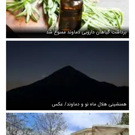
برداشت گیاهان دارویی دماوند ممنوع شد
همنشینی هلال ماه نو و دماوند/ عکس