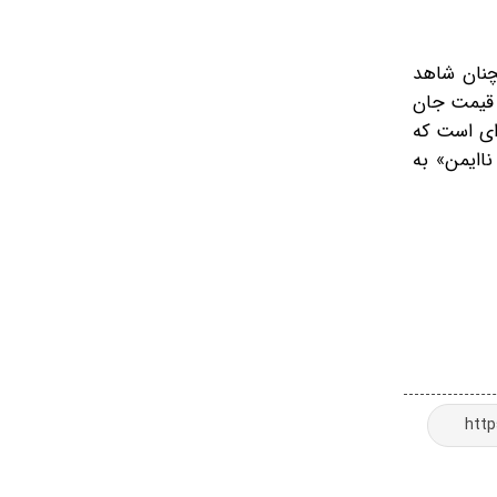
چنان شاهد
 قیمت جان
‌ای است که
ناایمن» به