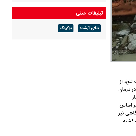
جزئیات جدید از قتل حمیدرضا رجب‌زاده از زبان
تبلیغات متنی
معاون امنیتی وزیر کشور + ویدئو
طلای آبشده
بوکینگ
تلخ، از
ر درمان
ر
بر اساس
گاهی نیز
 کشته