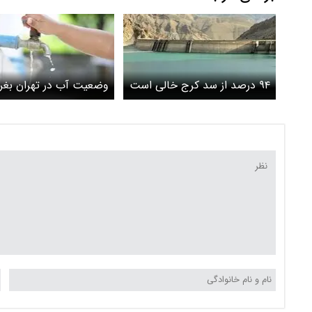
۹۴ درصد از سد کرج خالی است
وضعیت آب در تهران بغر