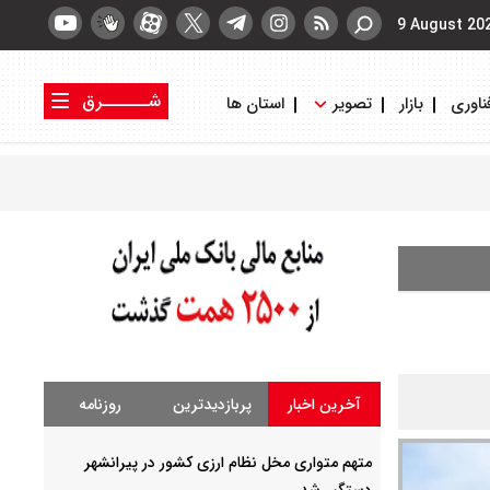
9 August 20
شــــــرق
ناوری
بازار
تصویر
استان ها
کتاب شرق
روزنامه شرق
آخرین اخبار
پربازدیدترین
روزنامه
متهم متواری مخل نظام ارزی کشور در پیرانشهر
دستگیر شد