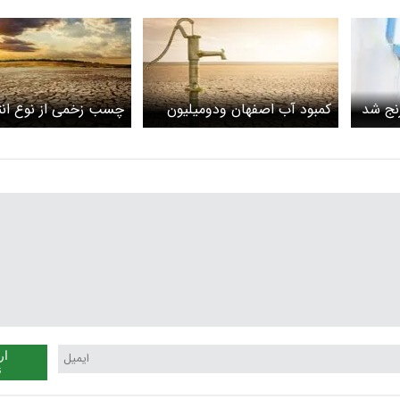
نج شد
کمبود آب اصفهان و‌دو‌میلیون
چسب زخمی از نوع انت
مهاجر آن
ار
ن