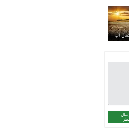
قال آب
سال
ظر