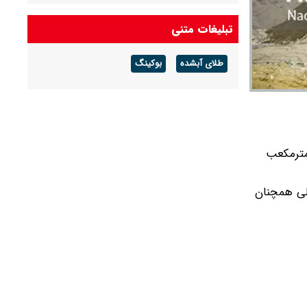
جزئیات جدید از قتل حمیدرضا رجب‌زاده از زبان
تبلیغات متنی
معاون امنیتی وزیر کشور + ویدئو
طلای آبشده
بوکینگ
ر منجر به ورود ۱۲ میلیون مترمکعب
دود ۱۳ درصد این سد پر است ولی همچنان