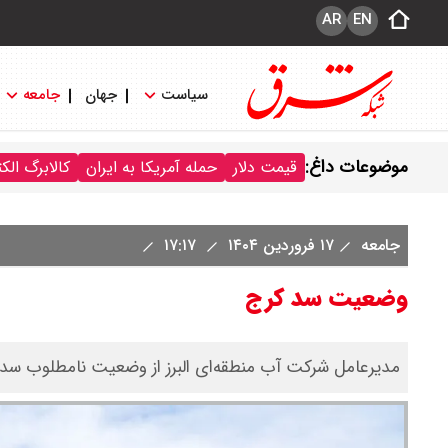
AR
EN
سیاست
جهان
جامعه
موضوعات داغ:
قیمت دلار
حمله آمریکا به ایران
کالابرگ الک
جامعه
۱۷ فروردین ۱۴۰۴
۱۷:۱۷
وضعیت سد کرج
مدیرعامل شرکت آب منطقه‌ای البرز از وضعیت نامطلوب سد 