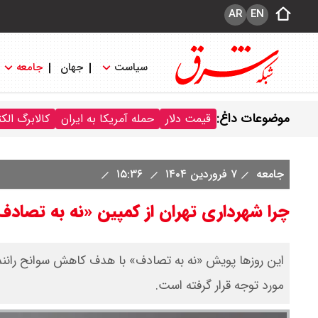
AR
EN
سیاست
جهان
جامعه
موضوعات داغ:
قیمت دلار
حمله آمریکا به ایران
کالابرگ الک
جامعه
۷ فروردین ۱۴۰۴
۱۵:۳۶
چرا شهرداری تهران از کمپین «نه به تصادف
این روزها پویش «نه به تصادف» با هدف کاهش سوانح را
مورد توجه قرار گرفته است.