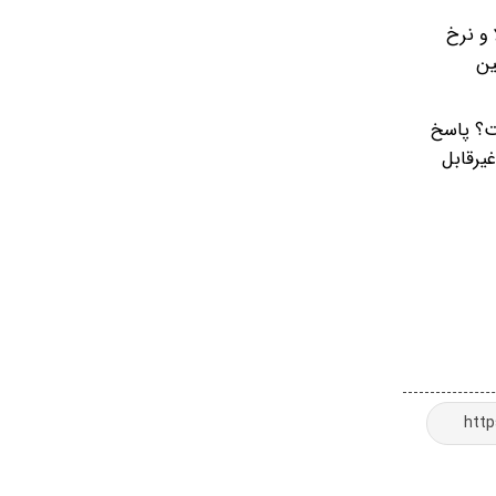
و نرخ
ین
ست؟ پاسخ
یرقابل