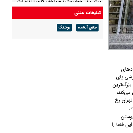
پیش بینی هوای مشهد فردا شنبه ۱۷ مرداد/ افزایش
دما از روز سه شنبه
تبلیغات متنی
پیش بینی هوای لرستان فردا ۱۷ مرداد/ تداوم هوای
طلای آبشده
بوکینگ
گرم و افزایش سرعت وزش باد
ادهای
زشی پای
بزرگ‌ترین
می‌کند،
هران رخ
.
یوستن
ین فضا را