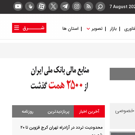
7 August 20
شــــــرق
ناوری
بازار
تصویر
استان ها
کتاب شرق
روزنامه شرق
خش خصوصی
آخرین اخبار
پربازدیدترین
روزنامه
محدودیت تردد در آزادراه تهران کرج قزوین تا ۲۰
شهریور