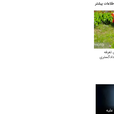
 تعرفه
دادگستری
علیه