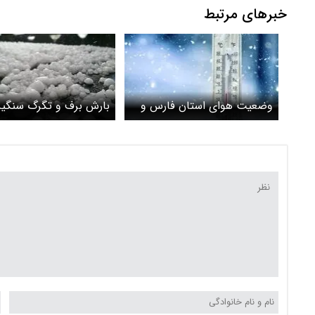
خبرهای مرتبط
وضعیت هوای استان فارس و
بارش برف و تگرگ سنگین
شیراز؛ یکشنبه ۵ اسفند
۱۵ استان