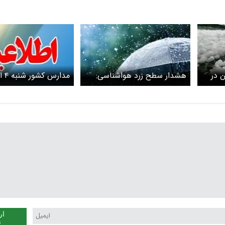
 در
هشدار سطح زرد هواشناسی:
مدارس
آغاز بارش برف و باران در استان
تعطیل است؟
مرکزی از امشب
ار
ن