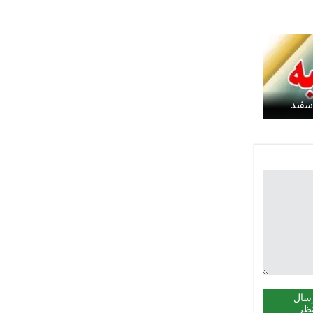
 کشور شنبه ۴ اسفند
سال
ظر