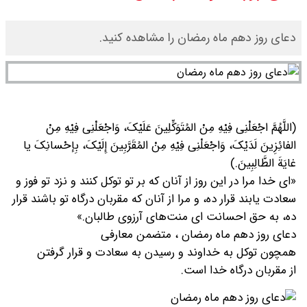
سی ان ان گزارش داد : ترامپ ۲ سنگر
دعای روز دهم ماه رمضان را مشاهده کنید.
سنتی جمهوری‌خواهان را از دست می
دهد؟
بنزین برای دولت چقدر تمام می شود؟
(اللَّهُمَّ اجْعَلْنِی فِیْهِ مِنْ المُتَوَکِّلِینَ عَلَیْکَ، وَاجْعَلْنِی فِیْهِ مِنْ
الفائِزِینَ لَدَیْکَ، وَاجْعَلْنِی فِیْهِ مِنْ المُقَرَّبِینَ إِلَیْکَ، بِإحْسانِکَ یا
یک ادعا: برخی مالکان اجاره بها را ۶۰
غایَةَ الطَّالِبِینَ.)
«ای خدا مرا در این روز از آنان که بر تو توکل کنند و نزد تو فوز و
درصد افزایش می دهند
سعادت یابند قرار ده، و مرا از آنان که مقربان درگاه تو باشند قرار
ده، به حق احسانت‌ ای منت‌های آرزوی طالبان.»
دعای روز دهم ماه رمضان ، متضمن معارفی
همچون توکل به خداوند و رسیدن به سعادت و قرار گرفتن
از مقربان درگاه خدا است.