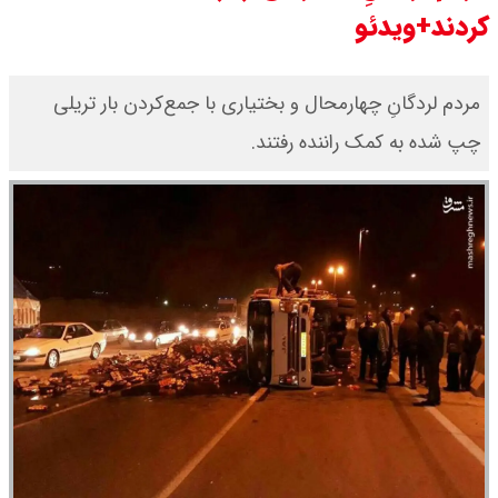
کردند+ویدئو
کرد / درباره مشکلات کشور و تعامل
اقتصادی با طرفهای خارجی گفتگو شد
مردم لردگانِ چهارمحال و بختیاری با جمع‌کردن بار تریلی
چپ‌ شده به کمک راننده رفتند.
امیر جهانشاهی: پای نظامی آمریکایی
به ایران باز شود آن را قطع می‌کنیم +
ویدیو
ونس در بن‌بست سیاسی قرار دارد