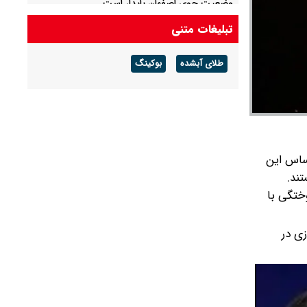
وضعیت جوی اصفهان پایدار است
تبلیغات متنی
دستگیری ۲ موبایل قاپ و گردنبندقاپ در تهران
طلای آبشده
بوکینگ
اد. بر اساس این
 آسیب‌های چشمی گزارش شده است. علاوه بر این، ۲۵ مورد سوختگی با
ی در