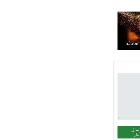
 حادثه
سال
ظر