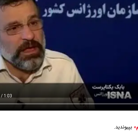
بپیوندید.
م»