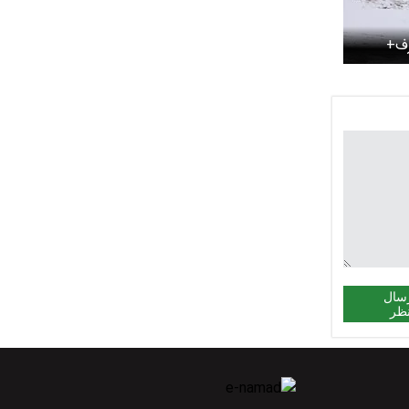
رف+
سال
ظر