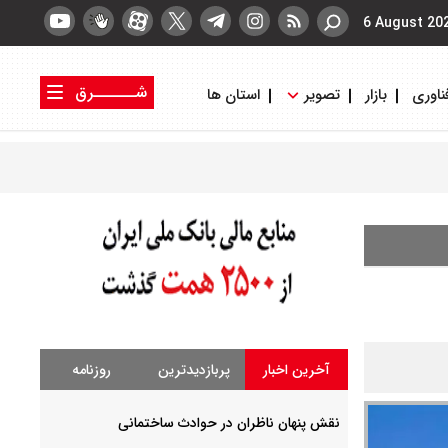
6 August 20
شــــــرق
ناوری
بازار
تصویر
استان ها
کتاب شرق
روزنامه شرق
آخرین اخبار
پربازدیدترین
روزنامه
نقش پنهان ناظران در حوادث ساختمانی