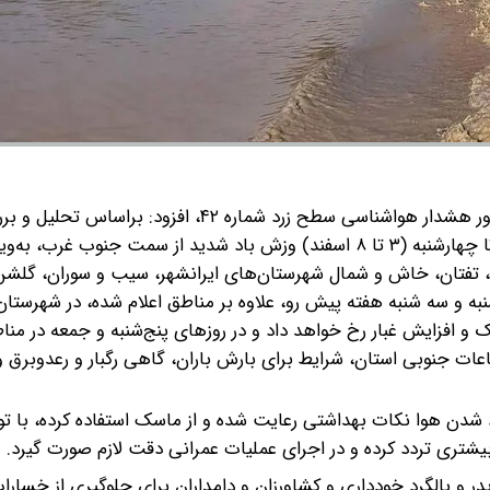
به گزارش گروه رسانه‌ای شرق؛ محسن حیدری با اشاره به صدور هشدار هواشناسی سطح زرد شماره ۴۲، افزود: براساس
نقشه‌های پیش بینی و پیش یابی هواشناسی، از فردا جمعه تا چهارشنبه (۳ تا ۸ اسفند) وزش باد شدید از سمت جنوب غرب، 
ه، تفتان، خاش و شمال شهرستان‌های ایرانشهر، سیب و سوران، گلشن
به و سه شنبه هفته پیش رو، علاوه بر مناطق اعلام شده، در شهرستان‌
و افزایش غبار رخ خواهد داد و در روزهای پنج‌شنبه و جمعه در منا
فاعات جنوبی استان، شرایط برای بارش باران، گاهی رگبار و رعدوبرق 
د شدن هوا نکات بهداشتی رعایت شده و از ماسک استفاده کرده، با تو
یشتری تردد کرده و در اجرای عملیات عمرانی دقت لازم صورت گیرد.
در و بالگرد خودداری و کشاورزان و دامداران برای جلوگیری از خسارا