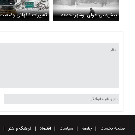
پیش‌بینی هوای بوشهر؛ جمعه
تغییرات ناگهانی وضعیت
سوم اسفند
در آزادراه کرج-قزوین + و
صفحه نخست
جامعه
سیاست
اقتصاد
فرهنگ و هنر
و