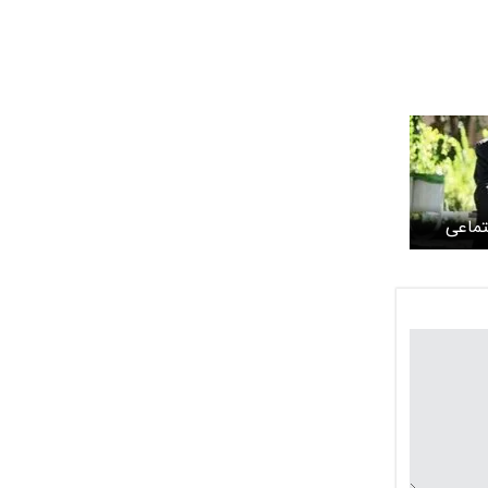
تماعی
د