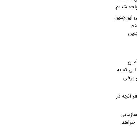
واجه شدیم.
ی این‌چنین
دم
نین
مین
ایی که به
ف و برخی
ر آنچه در
سازمانی
ه خواهد