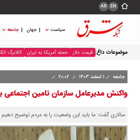
AR
EN
سیاست
جهان
جامعه
موضوعات داغ:
قیمت دلار
حمله آمریکا به ایران
کالابرگ الک
جامعه
۱ اسفند ۱۴۰۳
۲۰:۰۲
واکنش مدیرعامل سازمان تامین اجتماعی 
سالاری گفت: ما باید این وضعیت را به مردم توضیح دهیم ت