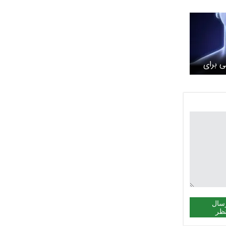
 برای
ید
سال
ظر