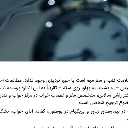
 سلامت قلب و مغز مهم است یا خیر، تردیدی وجود ندارد. مطالعات اخ
ن – به پشت، به پهلو، روی شکم – تقریباً به این اندازه پرسیده نش
تر راشل سالاس، متخصص مغز و اعصاب خواب در مرکز خواب و تندر
 موضوع ترجیح شخصی است.
 در بیمارستان زنان و بریگهام در بوستون، گفت: اتاق خواب، تشک
.