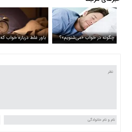
چگونه در خواب «می‌شنویم»؟
باور غلط درباره خواب که
نمیدانید