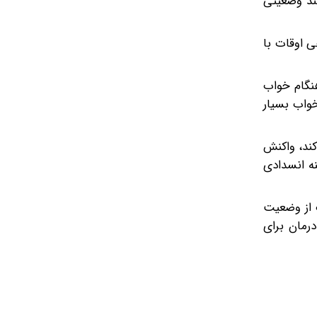
بند وضعیتی
لاکس معده به مری یا GERD که علائم آن گاهی اوقات با
نگام خواب
خواب بسیار
کند، واکنش
ه انسدادی
د که اجتناب از وضعیت
درمان برای