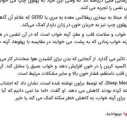
رسایی قلبی دریافته اند که وقتی این افراد به پهلوی چپ می خوا
ی نفس را تجربه می کنند.
ردلاین گفت که خوابیدن به پهلوی چپ ممکن است برای افراد مبتلا به بیماری ریف
هلوی چپ نیز به جریان خون در زنان باردار کمک می‌کند.
یت خواب و سلامت قلب و مغز، آپنه خواب است که در آن تنفس در ه
آپنه خواب زمانی که به پشت می خوابند در مقایسه با پهلوها، آپنه 
ثیر می گذارد. از آنجایی که بدن برای کشیدن هوا سخت‌تر کار می‌
کسید کربن را در خون افزایش دهد و خواب عمیق را مختل کند. آپن
 قلب نامنظم، فشار خون بالا و سایر مشکلات مرتبط است.
یک کارآزمایی بالینی در سال ۲۰۱۱ منتشر شده در مجله Sleep Medicine، که توسط براون نوشته شده است، نشان دا
ته کرده بودند کاهش می دهد. او گفت: «اما ما نمی دانیم که آیا 
 برای آپنه خواب، به کاهش خطر سکته کمک می کند یا خیر.
بپیوندید.
م»