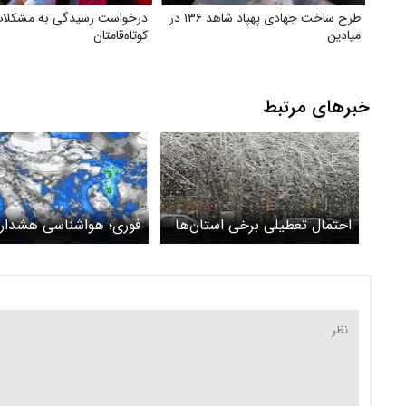
طرح ساخت جهادی پهپاد شاهد ۱۳۶ در
درخواست رسیدگی به مشکلا
میادین
کوتاه‌قامتان
خبرهای مرتبط
احتمال تعطیلی برخی استان‌ها
فوری؛ هواشناسی هشدار د
در روزهای پایانی هفته
کاهش دما و بارش برف و 
در ۳۱ استان