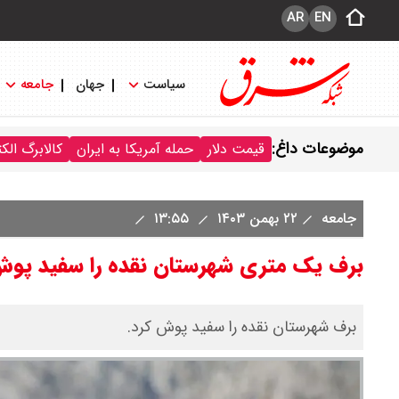
AR
EN
سیاست
جهان
جامعه
موضوعات داغ:
قیمت دلار
حمله آمریکا به ایران
کالابرگ الک
جامعه
۲۲ بهمن ۱۴۰۳
۱۳:۵۵
برف یک متری شهرستان نقده را سفید پوش
برف شهرستان نقده را سفید پوش کرد.