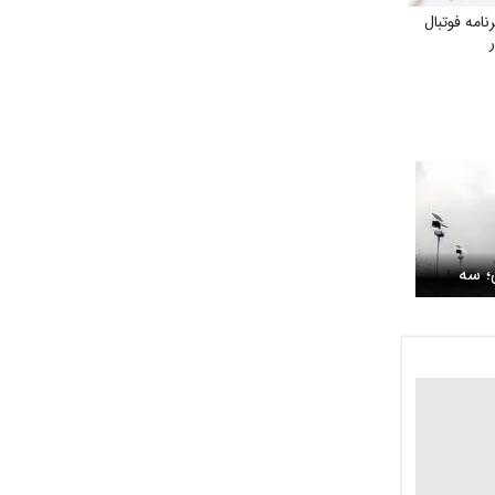
امه فوتبال
؛ سه