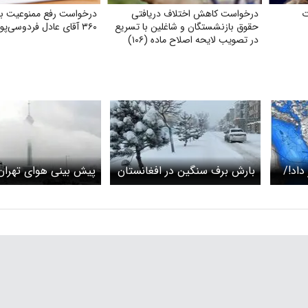
ت
درخواست کاهش اختلاف دریافتی
درخواست رفع ممنوعیت برن
حقوق بازنشستگان و شاغلین با تسریع
۳۶۰ آقای عادل فردوسی‌پور
در تصویب لایحه اصلاح ماده (۱۰۶)
قانون
اد!/
بارش برف سنگین در افغانستان
پیش بینی هوای تهران
باران
شنبه ۲۳ بهمن