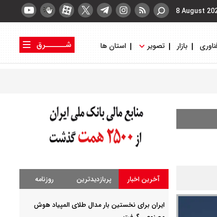
8 August 20
شــــــرق
ناوری
بازار
تصویر
استان ها
کتاب شرق
روزنامه شرق
آخرین اخبار
پربازدیدترین
روزنامه
ایران برای نخستین بار مدال طلای المپیاد هوش
مصنوعی گرفت