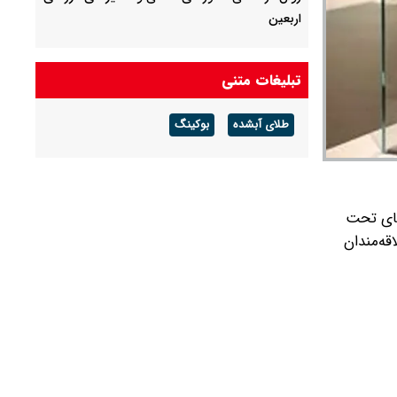
اربعین
انفجارهای کنترل‌شده در استان بوشهر
تبلیغات متنی
چرا برق در کهگیلویه و بویر احمد امروز جمعه ۱۶
مرداد ۱۴۰۵ قطع می‌شود ؟ + جدول خاموشی
طلای آبشده
بوکینگ
ماجرای صدای انفجار بوشهر چیست ؟
 پایگاه‌های تحت
قه‌مندان