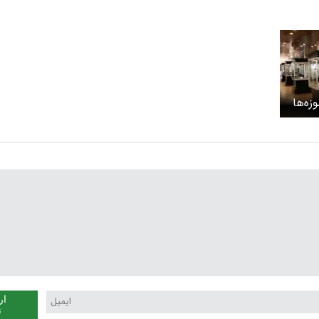
زه‌ها
ار
ن