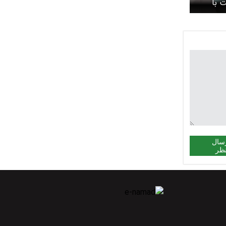
 با
سال
ظر