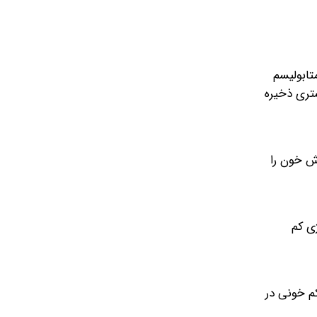
تابولیسم
شتری ذخیره
ش خون را
ی کم
ش وزن مرتبط هستند. کم خونی در