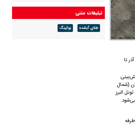
پیش بینی هوای مازندران فردا پنجشنبه ۱۵ مرداد /
تبلیغات متنی
کاهش دمای هوا و ورود سامانه رگباری
طلای آبشده
بوکینگ
اعلام سازمان راهداری، تردد موتورسیکلت‌ها به استثناء موتورسیکلت‌های انتظامی و امدادی، از ساعت ۱۲ روز چهارشنبه ۱۴ آذر تا
ش‌بینی
۱ از مرزن‌آباد به سمت تهران (شمال
شمالی تونل البرز
و ۱۷ آذر محدودیت یک‌طرفه