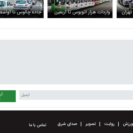
تهران
واردات هزار اتوبوس تا اربعین
جاده چالوس تا اواسط
 در
به کشور
بازگشایی می‌شود
ار
ن
رزش
روایت
تصویر
صدای شرق
تماس با ما