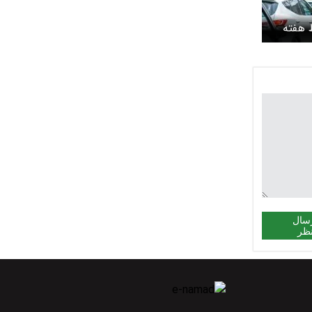
 هفته
سال
ظر