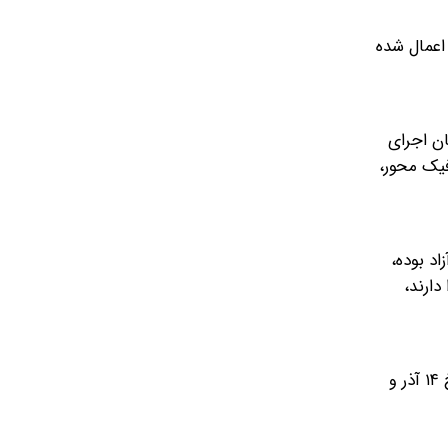
الوس اعمال شده
زمان اجرای
رافیک محور،
د بوده،
 را دارند،
همچنین تردد تمام کامیون‌ها و کامیونت‌ها به استثنای حاملین مواد سوختی و فاسد شدنی از ساعت ۱۲ الی ۲۴ روز چهارشنبه مورخ ۱۴ آذر و