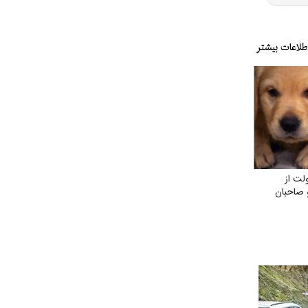
لت از
 صاحبان