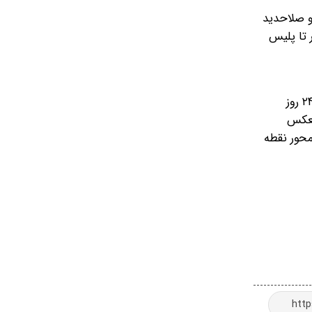
و صلاحدید
الی روز شنبه ۱۷ آذر از محدوده پلور تا پلیس
بر پایه این گزارش، تردد خودروهای کامیون و کامیونت (به استثناء خودروهای حامل مواد سوختی و فاسدشدنی) از ساعت ۱۲ الی ۲۴ روز
شان و بالعکس
از انتهای محور نقطه