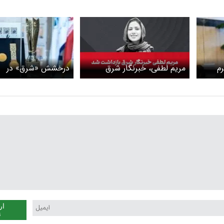
م
مریم لطفی، خبرنگار شرق
درخشش «شرق» در
بازداشت شد
امین‌الضرب
ار
ن