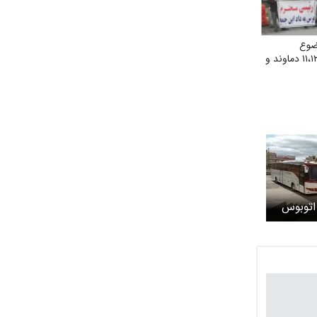
ضوع
مالباختگان مسکن مهر ۱۱،۱۲،۱۳ دماوند و
 اتوبوس
 جدول