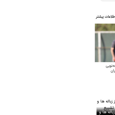
ه‌نویی
ان
باله ها و