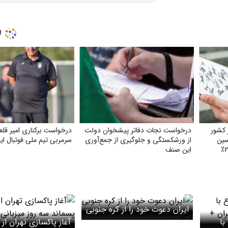
 کشور
درخواست نجات دفاتر پیشخوان دولت
درخواست برکناری امیر قلع
سین
از ورشکستگی و جلوگیری از جمع‌آوری
سرمربی تیم ملی فوتبال ایر
این صنف
ایران دعوت خود را از کره جنوبی
با
پس گرفت؟
آغاز پاکسازی تهران از ز