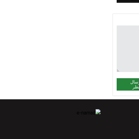
ی تشییع
از شد
سال
ظر