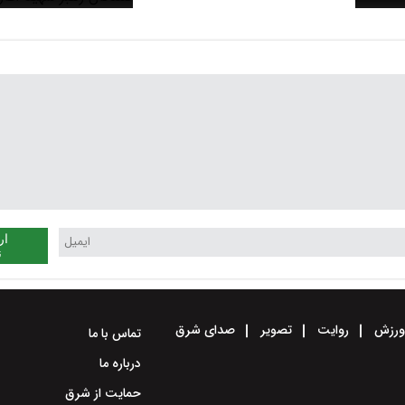
ران +
پسماند سه روز میزبان
کنندگان رهبر شهید آغ
ار
ن
رزش
روایت
تصویر
صدای شرق
تماس با ما
درباره ما
حمایت از شرق