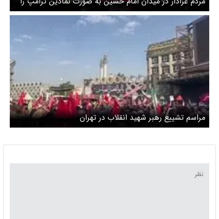
مردم عزادار در میدان امام حسین به صورت نمادین ترامپ را
به دار آویختند + ویدئو
مراسم تشییع رهبر شهید انقلاب در تهران