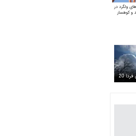
ی ولگرد در
د و کوهسار
پیش بینی هوای تهران فردا 20