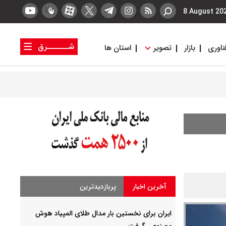
8 August 20
شــــــرق
ناوری
بازار
تصویر
استان ها
کتاب شرق
روزنامه شرق
آخرین اخبار
پربازدیدترین
ایران برای نخستین بار مدال طلای المپیاد هوش
مصنوعی گرفت