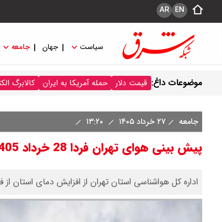
AR
EN
سیاست
جهان
جامعه
موضوعات داغ:
قیمت دلار
حمله آمریکا به ایران
کالابرگ الک
جامعه
۲۷ خرداد ۱۴۰۵
۱۳:۲۰
پیش بینی هوای تهران فردا 28 خرداد 1405/ هوا گرم‌تر می‌شود
اداره کل هواشناسی استان تهران از افزایش دمای استان از فردا (28 خرداد) خبر