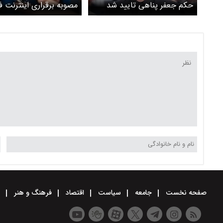
حکم جعفر پناهی تایید شد
مصوبه برقراری اینترنت ف
اجرا نمی شود؟/ دیوان ع
اداری دستور داد اجرای ا
مصوبه تا زمان رسیدگی ب
شکایت مطروحه متوقف 
صفحه نخست
جامعه
سیاست
اقتصاد
فرهنگ و هنر
و