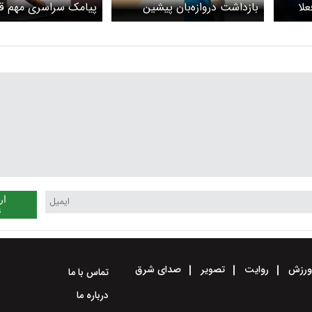
علا
بازداشت دروازه‌بان پیشین
پیامک سراسری مهم قو
دالت
فوتبال به اتهام کلاهبرداری/
قضاییه به مردم دربار
ین
ماجرا چیست؟
خشخاش
ه
شود
ار
ن
رزش
روایت
تصویر
صدای شرق
تماس با ما
درباره ما