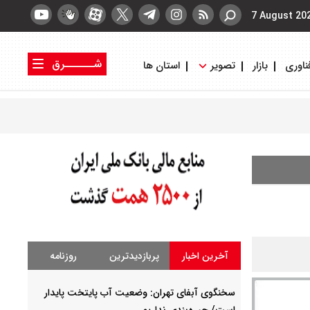
7 August 20
شــــــرق
ناوری
بازار
تصویر
استان ها
کتاب شرق
روزنامه شرق
آخرین اخبار
پربازدیدترین
روزنامه
سخنگوی آبفای تهران: وضعیت آب پایتخت پایدار
است/ جیره‌بندی نداریم