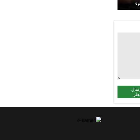
ه
ه کشت
سال
ظر