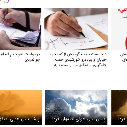
های
درخواست نصب گرمایش از کف جهت
درخواست لغو حکم اعدام
ای
خیابان و پیاده‌رو خورشیدی جهت
جوانمردی
جلوگیری از نمک‌پاشی و صدمه به
اکوسیستم
فردا
پیش بینی هوای اصفهان فردا
پیش بینی هوای اصفها
خیزش
یکشنبه 10 خرداد/ دما ۴ درجه
شنبه 9 خرداد/ وزش