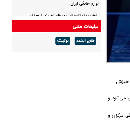
لوازم خانگی ارزان
بارش برف تابستانی بر قله دماوند + ویدئو
تبلیغات متنی
عامل اصایل قتل حمیدرضا رجب‌‌زاده دستگیر شد
طلای آبشده
بوکینگ
ب خیزش
ی می‌شود و
ق مرکزی و