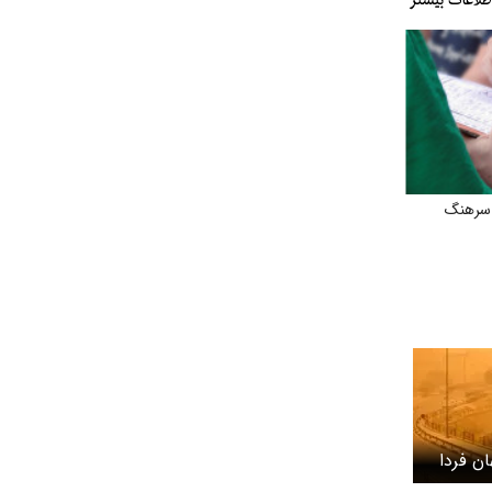
 سرهنگ
ن فردا
 باد شدید