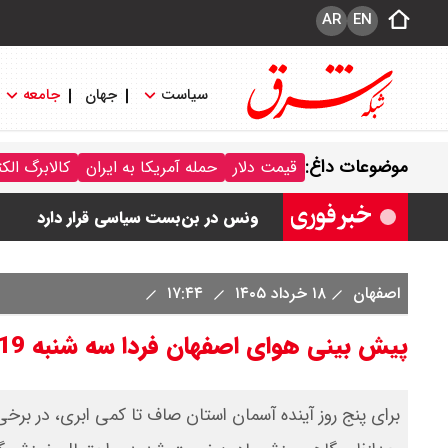
AR
EN
سیاست
جهان
جامعه
رهبر انقلاب با مسعود پزشکیان دیدار ک
موضوعات داغ:
قیمت دلار
حمله آمریکا به ایران
کالابرگ الک
امیر جهانشاهی: پای نظامی آمریکایی به 
ونس در بن‌بست سیاسی قرار دارد
با این دیپلمات کاستاریکایی آشنا شوید
اصفهان
۱۸ خرداد ۱۴۰۵
۱۷:۴۴
حمله انصارالله یمن به بندر «المخا»
پیش بینی هوای اصفهان فردا سه شنبه 19 خرداد/ خیزش گردوخاک تا 5 روز آینده
برای پنج روز آینده آسمان استان صاف تا کمی ابری، در بر