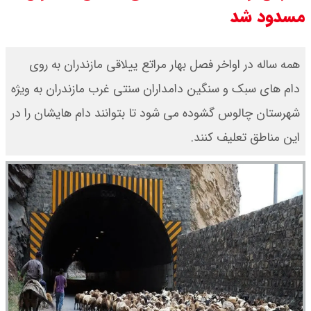
مسدود شد
اقتصادی با طرفهای خارجی گفتگو شد
امیر جهانشاهی: پای نظامی آمریکایی
همه ساله در اواخر فصل بهار مراتع ییلاقی مازندران به روی
دام های سبک و سنگین دامداران سنتی غرب مازندران به ویژه
به ایران باز شود آن را قطع می‌کنیم +
شهرستان چالوس گشوده می شود تا بتوانند دام هایشان را در
ویدیو
این مناطق تعلیف کنند.
ونس در بن‌بست سیاسی قرار دارد