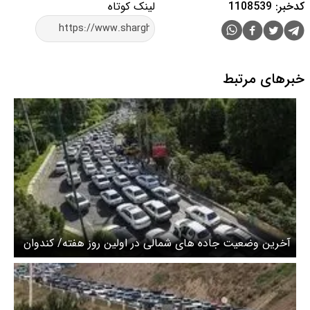
کدخبر: 1108539
لینک کوتاه
خبرهای مرتبط
آخرین وضعیت جاده های شمالی در اولین روز هفته/ کندوان
و هراز یکطرفه شد