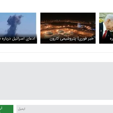
ه
خبر فوری| پتروشیمی کارون
ادع
با
ماهشهر مورد حمله قرار گرفت
حمله به ایران: شلیک‌ه
عراق و مناطق دریایی 
ار
ن