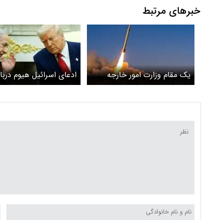
خبرهای مرتبط
یک مقام وزارت امور خارجه
ادعای اسرائیل هیوم دربار
ایران: پاسخ موشکی ایران
حمله صبح امروز به ایران: 
واکنش دفاعی به نقض
آمریکا هماهنگ شده بود
آتش‌بس بود