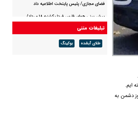
فضای مجازی/ پلیس پایتخت اطلاعیه داد
پیش بینی هوای فارس فردا یکشنبه ۱۸ مرداد/
احتمال آبگرفتگی معابر و سیلابی شدن مسیل‌ها
تبلیغات متنی
۹ مصدوم در حادثه سقوط آزاد آسانسور در تهران
طلای آبشده
بوکینگ
 ایم.
وز دشمن به