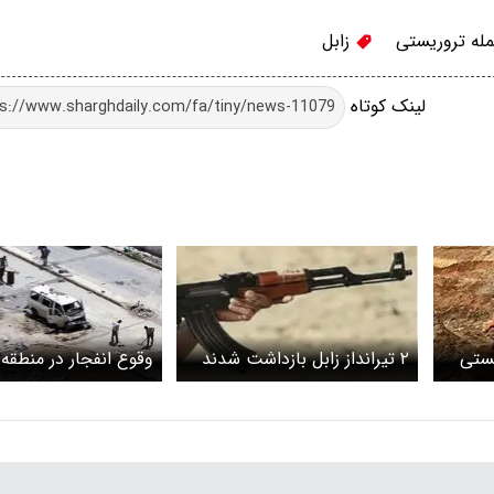
له تروریستی
زابل
لینک کوتاه
یستی
۲ تیرانداز زابل بازداشت شدند
وقوع انفجار در منطقه 
نه
دمشق / شناسایی مظن
پرتاب نارنجک دستی آ