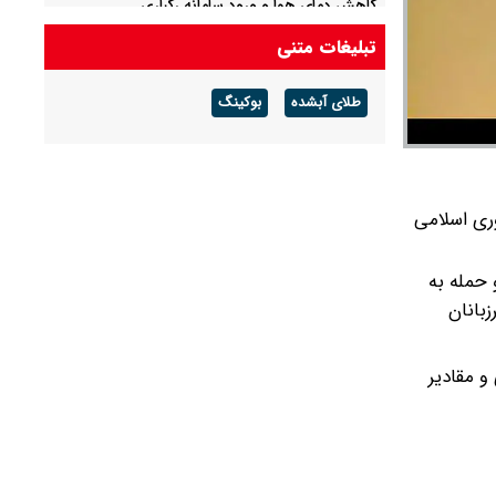
کاهش دمای هوا و ورود سامانه رگباری
تبلیغات متنی
یک فوتی و سه مصدوم در پی انفجار در یک جایگاه
سی ان جی
طلای آبشده
بوکینگ
جمهوری اسلامی
 حمله به
بانان
اکسازی محل درگیری، ۲ قبضه کلت کمری و مقادیر