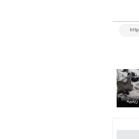
زینبیه
ون
غاز شد