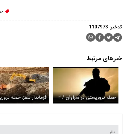
حم
کدخبر: 1107973
خبرهای مرتبط
حمله تروریستی در سراوان / ۲
فرماندار سقز: حمله ترور
تروریست کشته شدند
به معدن طلای میرگه‌نقشی
کذب است