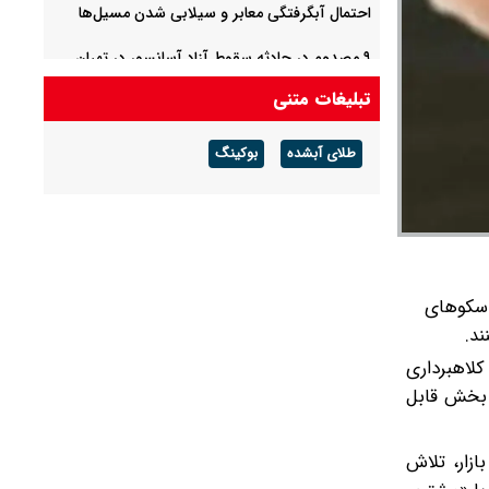
احتمال آبگرفتگی معابر و سیلابی شدن مسیل‌ها
۹ مصدوم در حادثه سقوط آزاد آسانسور در تهران
تبلیغات متنی
ابلاغ پذیرش دانشجو به شیوه استادمحور
طلای آبشده
بوکینگ
ربوط به سکو‌های
ند.
لاهبرداری
ور قرار دارد و بخش قابل
ازار، تلاش