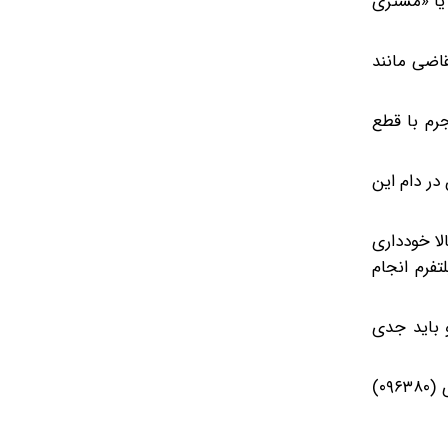
 یا «مشتری
قاضی مانند
جرم با قطع
در دام این
لا خودداری
تفرم انجام
و باید جدی
مختاررضایی در پایان از شهروندان خواست در صورت مشاهده موارد مشکوک، موضوع را از طریق مرکز امداد و فوریت‌های سایبری (۰۹۶۳۸۰)