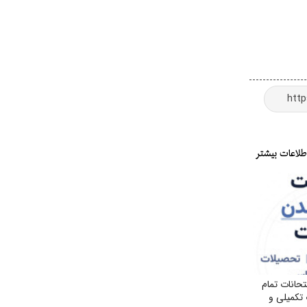
انات تمام
تکمیلی و