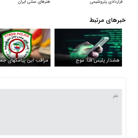
قراردادی پتروشیمی
هنرهای سنتی ایران
خبرهای مرتبط
هشدار پلیس فتا: موج
مراقب این پیامکهای جع
کلاهبرداری با آگهی‌های ارزان
باشید: «ابلاغ قضایی»، 
شدت گرفته است
شکایت علیه شما» یا «م
ابلاغیه»