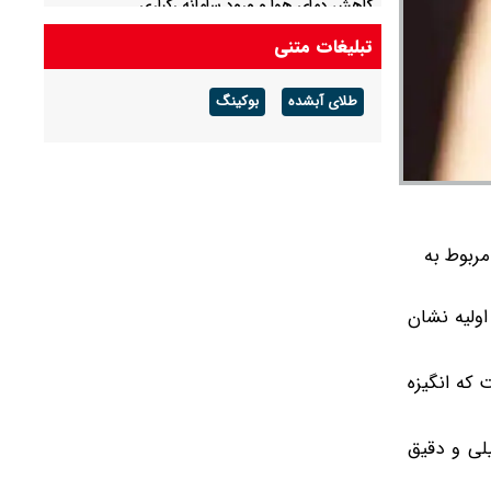
کاهش دمای هوا و ورود سامانه رگباری
تبلیغات متنی
یک فوتی و سه مصدوم در پی انفجار در یک جایگاه
سی ان جی
طلای آبشده
بوکینگ
مربوط به
اولیه نشان
 که انگیزه
لی و دقیق