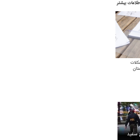
کلات
تان
خ سفید