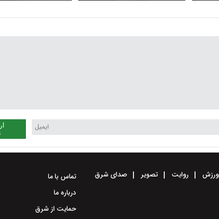
د؟
چه بود ؟
شناسایی شد / آخری
تیرانداز کاخ سفید
ار
ن
رزش
روایت
تصویر
صدای شرق
تماس با ما
درباره ما
حمایت از شرق