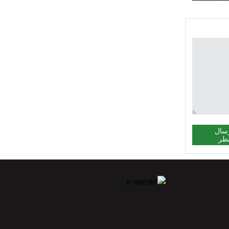
ن وضعیت
سال
ظر