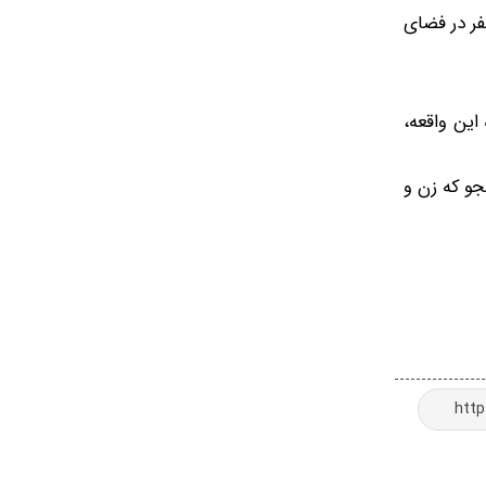
فر در فضای
این واقعه،
لوم پزشکی قزوین، این تیراندازی به دلیل خصومت خانوادگی اتفاق افتاده و ۲ دانشجو که زن و