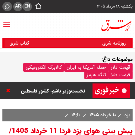
AR
EN
یکشنبه ۱۸ مرداد ۱۴۰۵
روزنامه شرق
کتاب شرق
موضوعات داغ:
نتانیاهو: تا زمان خلع سلاح حماس از
قیمت دلار
حمله آمریکا به ایران
کالابرگ الکترونیکی
قیمت طلا
تنگه هرمز
غزه خارج نمی‌شویم / تا زمانی که
نخست‌وزیر باشم، کشور فلسطین
تشکیل نمی شود
یزد
۱۰ خرداد ۱۴۰۵
۱۴:۱۱
ورزشگاه آزادی به نیم فصل اول لیگ
پیش بینی هوای یزد فردا 11 خرداد 1405/
برتر می رسد ؟