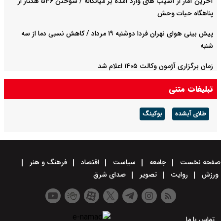
آخرین آمار از آسیب های وارد آمده بر میانکاله / سوختن ۵۳۶ هکتاز از
پناهگاه حیات وحش
پیش بینی هوای نهران فردا دوشنبه ۱۹ مرداد / کاهش نسبی دما از سه
شنبه
زمان برگزاری آژمون وکالت ۱۴۰۵ اعلام شد
تبلیغات متنی
طلای آبشده
بوکینگ
صفحه نخست
جامعه
سیاست
اقتصاد
فرهنگ و هنر
ورزش
روایت
تصویر
صدای شرق
تماس با ما