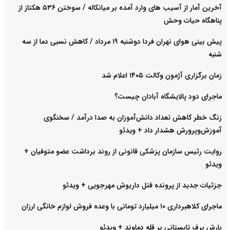
آخرین آمار از آسیب های وارد آمده بر میانکاله / سوختن ۵۳۶ هکتاز از
پناهگاه حیات وحش
پیش بینی هوای نهران فردا دوشنبه ۱۹ مرداد / کاهش نسبی دما از سه
شنبه
زمان برگزاری آژمون وکالت ۱۴۰۵ اعلام شد
ماجرای دود پالایشگاه آبادان چیست؟
زنگ خطر کاهش تعداد دانش‌آموزان به صدا درآمد / سخنگوی
آموزش‌وپرورش هشدار داد +‌ ویدئو
روایت رئیس سازمان پزشکی قانونی از روند برداشت عضو متوفیان +
ویدئو
جزئیات جدید از پرونده قتل داریوش مهرجویی + ویدئو
ماجرای کلاهبرداری ۱۰ میلیارد تومانی با وعده فروش لوازم خانگی ارزان
بارش برف تابستانی بر قله دماوند + ویدئو