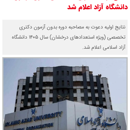
کرد / درباره مشکلات کشور و تعامل
دانشگاه آزاد اعلام شد
اقتصادی با طرفهای خارجی گفتگو شد
نتایج اولیه دعوت به مصاحبه دوره بدون آزمون دکتری
امیر جهانشاهی: پای نظامی آمریکایی
تخصصی (ویژه استعداد‌های درخشان) سال ۱۴۰۵ دانشگاه
به ایران باز شود آن را قطع می‌کنیم +
آزاد اسلامی اعلام شد.
ویدیو
ونس در بن‌بست سیاسی قرار دارد