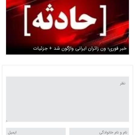
خبر فوری؛ ون زائران ایرانی واژگون شد + جزئیات