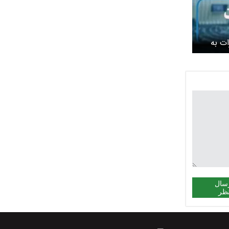
ات به
سال
ظر