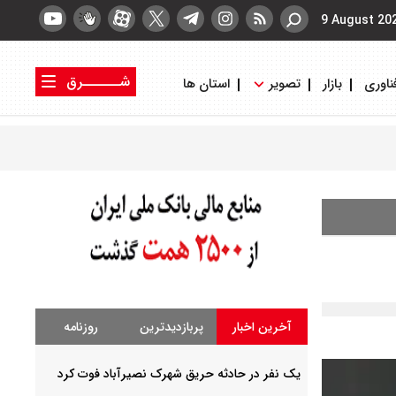
9 August 20
شــــــرق
ناوری
بازار
تصویر
استان ها
کتاب شرق
روزنامه شرق
آخرین اخبار
پربازدیدترین
روزنامه
یک نفر در حادثه حریق شهرک نصیرآباد فوت کرد