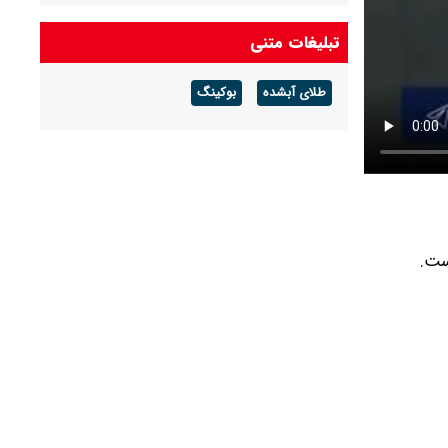
زلزله ۴ ریشتری در هفتکل خوزستان
تبلیغات متنی
طلای آبشده
بوکینگ