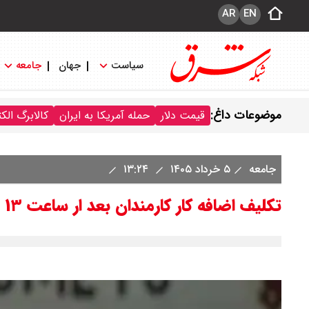
AR
EN
سیاست
جهان
جامعه
موضوعات داغ:
قیمت دلار
حمله آمریکا به ایران
کالابرگ الک
جامعه
۵ خرداد ۱۴۰۵
۱۳:۲۴
تکلیف اضافه کار کارمندان بعد ار ساعت ۱۳ مشخص شد + جزئیات