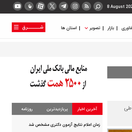
8 August 20
شــــــرق
ناوری
بازار
تصویر
استان ها
کتاب شرق
روزنامه شرق
 طی
آخرین اخبار
پربازدیدترین
روزنامه
زمان اعلام نتایج آزمون دکتری مشخص شد