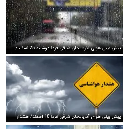
پیش بینی هوای آذربایجان شرقی فردا دوشنبه 25 اسفند/
تداوم بارش باران و برف و لغزندگی جاده ها
پیش بینی هوای آذربایجان شرقی فردا 18 اسفند/ هشدار
سطح نارنجی صادر شد