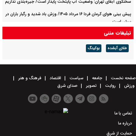
سخنگوی آبفای تهران: وضعیت آب پایتخت پایدار است/ جیره‌بندی نداریم
پیش بینی هوای کرمان فردا ۱۶ مرداد ۱۴۰۵/ وزش باد شدید و رگبار باران در
پیش است
تبلیغات متنی
پیش بینی هوای چهارمحال و بختیاری فردا ۱۶ مرداد ۱۴۰۵/ گرما ادامه دارد
طلای آبشده
بوکینگ
صفحه نخست
جامعه
سیاست
اقتصاد
فرهنگ و هنر
ورزش
روایت
تصویر
صدای شرق
تماس با ما
درباره ما
حمایت از شرق