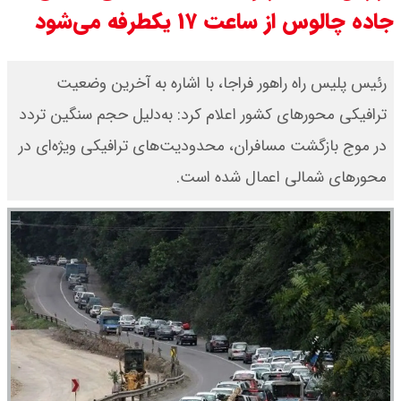
جاده چالوس از ساعت ۱۷ یکطرفه می‌شود
قیمت دلار و یورو امروز جمعه ۱۶ مرداد
۱۴۰۵ / دلار چند ؟ + جدول
رئیس پلیس راه راهور فراجا، با اشاره به آخرین وضعیت
ترافیکی محورهای کشور اعلام کرد: به‌دلیل حجم سنگین تردد
قیمت سکه پارسیان امروز جمعه ۱۶
در موج بازگشت مسافران، محدودیت‌های ترافیکی ویژه‌ای در
مرداد ۱۴۰۵ / سکه پارسیان ۱۰۰ سوتی
محورهای شمالی اعمال شده است.
چند ؟ جدول