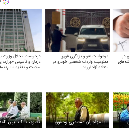
 در
درخواست لغو و بازنگری فوری
درخواست انحلال وزارت ب
شه‌های
ممنوعیت واردات شخصی خودرو در
درمان و تأسیس «وزارت پ
منطقه آزاد اروند
سلامت و تغذیه سالم»؛ ما 
نمی‌خواهیم بیمارترین مل
باشیم!
آیا مهاجران مستمری وحقوق
تصویب یک آیین نامه