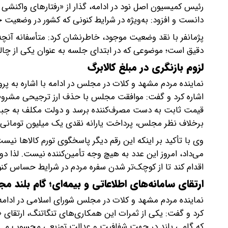
رئیس کمیسیون اصل نود در ادامه، گذار از «رفتارهای واکنشی
دانست و افزود: به‌ویژه در شرایط کنونی که کشور در وضعیت جنگ
پژمانفر با نقد وضعیت موجود، خاطرنشان کرد: متأسفانه آنچه 
دقیق است؛ موضوعی که در ابتدای جلسه به عنوان یکی از چ
لزوم بازنگری در مبلغ کالابرگ
نماینده مردم مشهد و کلات در مجلس در ادامه با اشاره به پ
اشاره کرد و گفت: موافقت مجلس با حذف ارز ترجیحی مشروط 
قیمت ثابت به دست مصرف‌کننده برسد و دولت مکلف به جبران م
برخلاف نظر مجلس، پرداخت یارانه نقدی یک میلیون تومانی ر
وی با تأکید بر اینکه این رقم دیگر پاسخگوی تورم کالاها نی
می‌داد، امروز این عدد به هیچ وجه تأمین‌کننده نیست. لذا
اقدام کند تا از کوچک‌تر شدن سفره مردم در شرایط حساس کن
ارتقای سامانه‌های اطلاعاتی و بیمه‌ای؛ گام بلن
نماینده مردم مشهد و کلات در مجلس شورای اسلامی در ادامه 
کرد و گفت: یکی از ثمرات این همکاری‌های تنگاتنگ، ارتقای «پا
که گامی بلند در جهت شفافیت و عدالت توزیعی محسوب می‌