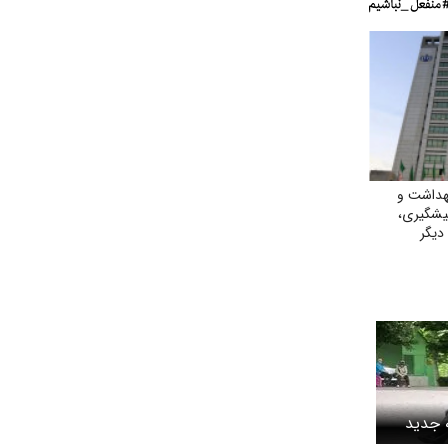
هداشت و
یشگیری،
دیگر
ت جهان
 جدید