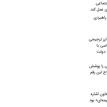
جتماعی
ی عمل کند.
راهبردی
ارز ترجیحی
سی با
 دولت
تی را پوشش
ح این رقم
اون اشاره
مه‌ای» بود