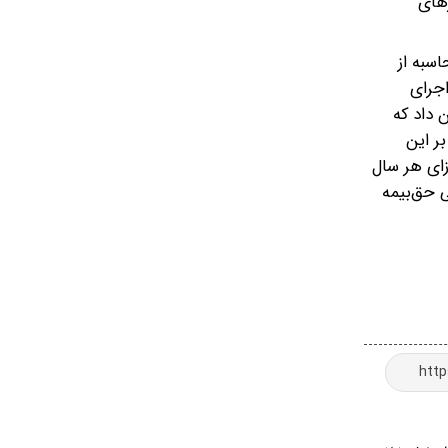
رهای
سبه از
اجرای
 داد که
 بر این
زای هر سال
ی حق‌بیمه