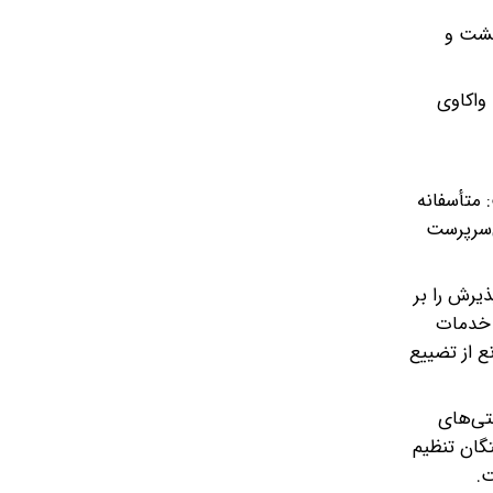
یشت و
واکاوی
متأسفانه
ی‌سرپرست
یرش را بر
ز خدمات
ع از تضییع
تی‌های
 مبنای فرمول حمایتی ۷۰ به ۳۰ به نفع بازنشستگان تنظیم
ت.