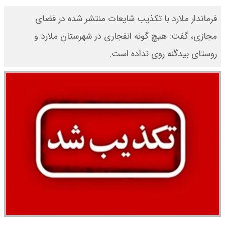
فرماندار ملارد با تکذیب شایعات منتشر شده در فضای
مجازی، گفت: هیچ گونه انفجاری در شهرستان ملارد و
روستای بیدگنه روی نداده است.