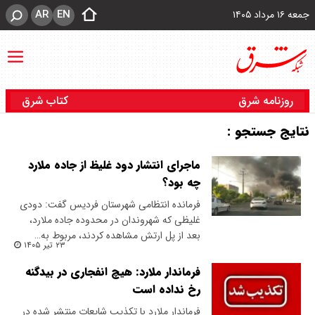
AR
EN
جمعه ۱۶ مرداد ۱۴۰۵
روزنامه شرق
کتاب شرق
نتایج جستجو :
ماجرای انتشار دود غلیظ از جاده ملارد
چه بود؟
فرمانده انتظامی شهرستان فردیس گفت: دودی
غلیظی که شهروندان در محدوده جاده ملارد،
بعد از پل ارتش مشاهده کردند، مربوط به…
۲۳ تیر ۱۴۰۵
فرماندار ملارد: هیچ انفجاری در بیدگنه
رخ نداده است
فرماندار ملارد با تکذیب شایعات منتشر شده در