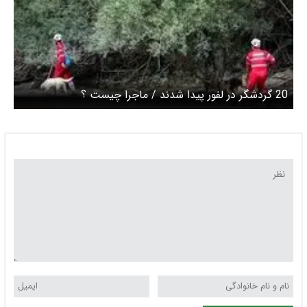
20 گردشگر در لفور پیدا شدند / ماجرا چیست ؟