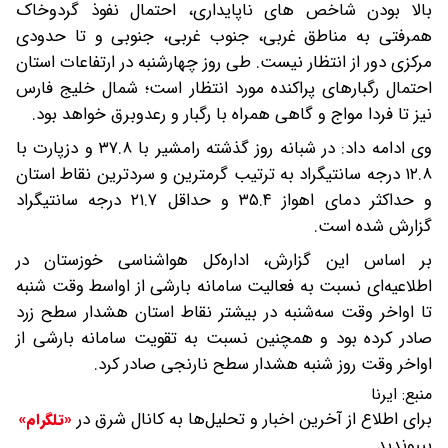
بالا بودن شاخص های ناپایداری، احتمال نفوذ گردوخاک
همرفتی به مناطق غربی، جنوب غربی، جنوبی و تا حدودی
مرکزی دور از انتظار نیست. طی روز چهارشنبه در ارتفاعات استان
احتمال رگبارهای پراکنده مورد انتظار است؛ شمال خلیج فارس
نیز تا فردا مواج و گاهی همراه با رگبار و رعدوبرق خواهد بود.
وی ادامه داد: در شبانه روز گذشته رامشیر با ۳۷.۸ و دزپارت با
۱۲.۸ درجه سانتیگراد به ترتیب گرمترین و سردترین نقاط استان
و حداکثر دمای اهواز ۳۵.۴ و حداقل ۲۱.۷ درجه سانتیگراد
گزارش شده است.
بر اساس این گزارش، اداره‌کل هواشناسی خوزستان در
اطلاعیه‌ای نسبت به فعالیت سامانه بارشی از اواسط وقت شنبه
تا اواخر وقت سه‌شنبه در بیشتر نقاط استان هشدار سطح زرد
صادر کرده بود و همچنین نسبت به تقویت سامانه بارشی از
اواخر وقت روز شنبه هشدار سطح نارنجی صادر کرد.
منبع:
ایرنا
برای اطلاع از آخرین اخبار و تحلیل‌ها به کانال شرق در
«تلگرام»
بپیوندید.