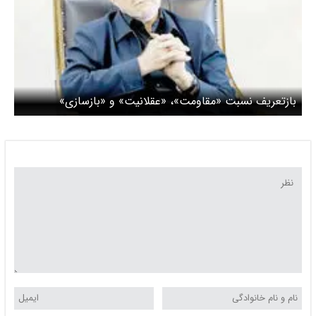
بازتعریف نسبت «مقاومت»، «عقلانیت» و «بازسازی»