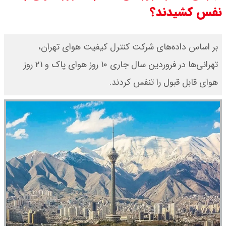
نفس کشیدند؟
کرد / درباره مشکلات کشور و تعامل
اقتصادی با طرفهای خارجی گفتگو شد
بر اساس داده‌های شرکت کنترل کیفیت هوای تهران،
امیر جهانشاهی: پای نظامی آمریکایی
تهرانی‌ها در فروردین سال جاری ۱۰ روز هوای پاک و ۲۱ روز
هوای قابل قبول را تنفس کردند.
به ایران باز شود آن را قطع می‌کنیم +
ویدیو
ونس در بن‌بست سیاسی قرار دارد