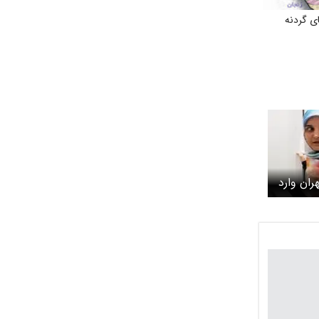
ی گردنه
ران وارد