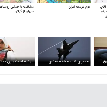
آقای
عزم توسعه ایران
مخالفت با جدایی روستاها
رفع
حیران از گیلان
ر
رق
ماجرای شنیده شده صدای
مهدیه اسفندیاری به ته
/ دو روز تعطیلی و شبهای
جنگنده در آسمان تهران چه
شد
بود؟