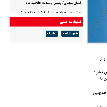
فضای مجازی/ پلیس پایتخت اطلاعیه داد
پیش بینی هوای فارس فردا یکشنبه ۱۸ مرداد/
احتمال آبگرفتگی معابر و سیلابی شدن مسیل‌ها
تبلیغات متنی
۹ مصدوم در حادثه سقوط آزاد آسانسور در تهران
طلای آبشده
بوکینگ
 داد و از
ن قشر در
ن با
ی تخریب شد. همچنین