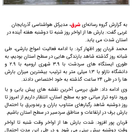
به گزارش گروه رسانه‌ای
شرق
،
مدیرکل هواشناسی آذربایجان
غربی گفت: بارش ها از اواخر روز شنبه تا دوشنبه هفته آینده در
استان شدت می یابد.
محمد قربان پور اظهار کرد: با ادامه فعالیت امواج بارشی، طی
شبانه روز گذشته شاهد بارندگی هایی در سطح استان بودیم، به
طوری ایستگاه های سردشت با ۳.۹ شهری ارومیه با ۲.۹ و
دانشگاه نازلو با ۱.۳ میلی متر به ترتیب بیشترین میزان بارش
ها را در طی ۲۴ ساعت گذشته به خود اختصاص دادند.
وی ادامه داد: طبق بررسی آخرین نقشه های پیش یابی و با
ورود ناوه تراز میانی جو به سطح استان، انتظار داریم از امروز تا
روز دوشنبه شاهد رگبارهای متناوب باران و رعدوبرق با احتمال
بارش برف در ارتفاعات و مناطق سردسیر در سطح استان باشیم.
قربان پور افزود: شدت بارش ها از اواخر وقت شنبه تا اواخر
وقت دوشنبه پیش بینی می شود و در طی این مدت احتمال